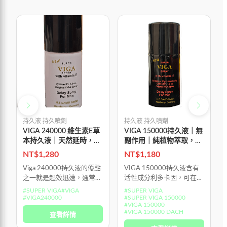
持久液 持久噴劑
持久液 持久噴劑
VIGA 240000 維生素E草
VIGA 150000持久液｜無
本持久液｜天然延時，專
副作用｜純植物萃取，自
治早洩
然延時
NT$
1,280
NT$
1,180
Viga 240000持久液的優點
VIGA 150000持久液含有
之一就是起效迅速，通常在
活性成分利多卡因，可在性
使用後約10分鐘內即可發
交過程中降低陰莖敏感度，
#
SUPER VIGA
#
VIGA
#
SUPER VIGA
揮效果，因此可在性愛前
從而有效延遲射精，同時幫
#
VIGA240000
#
SUPER VIGA 150000
#
VIGA 150000
10分鐘使用。此外，Viga
助您的伴侶更容易達到高
#
VIGA 150000 DACH
查看詳情
240000體積迷你、小巧
潮。