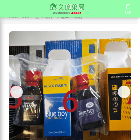
/
/
/
首頁
商店
持久液 持久噴劑
訂單
訂單
RUSH 30ml 【加大版】 多種口味挑選