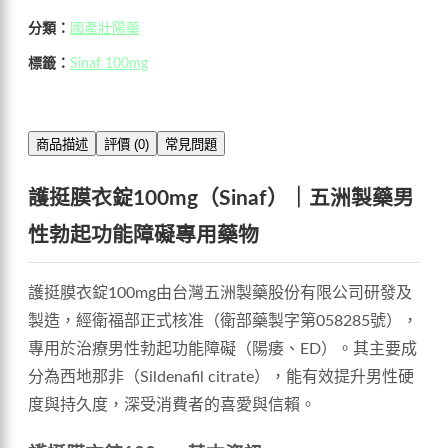
分類：
國產壯陽藥
標籤：
Sinaf 100mg
商品描述
評價 (0)
常見問題
護挺膜衣錠100mg（Sinaf）｜五洲製藥男
性勃起功能障礙專用藥物
護挺膜衣錠100mg由台灣五洲製藥股份有限公司研發及
製造，經衛福部正式核准（衛部藥製字第058285號），
專用於治療男性勃起功能障礙（陽痿、ED）。其主要成
分為西地那非（Sildenafil citrate），能有效提升男性硬
度與持久度，深受消費者的喜愛與信賴。