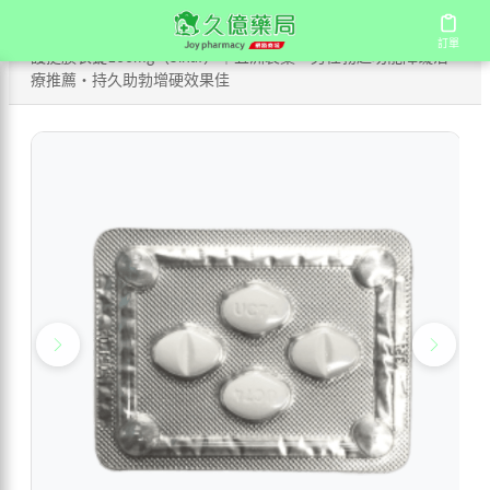
/
/
/
首頁
商店
國產壯陽藥
訂單
訂單
護挺膜衣錠100mg（Sinaf）｜五洲製藥・男性勃起功能障礙治
療推薦・持久助勃增硬效果佳