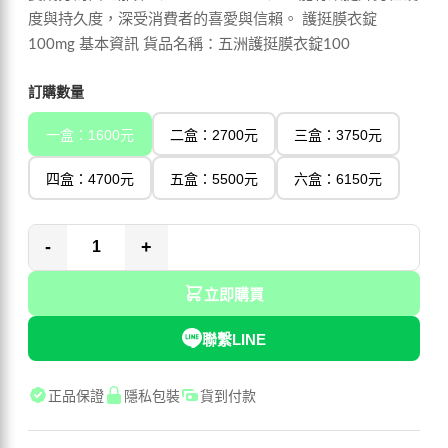
度與持久度，深受消費者的喜愛與信賴。 護挺膜衣錠
100mg 基本資訊 貨品名稱：五洲護挺膜衣錠100
訂購數量
一盒：1600元
二盒：2700元
三盒：3750元
四盒：4700元
五盒：5500元
六盒：6150元
-
+
立即購買
聯繫LINE
正品保證
隱私包裝
貨到付款