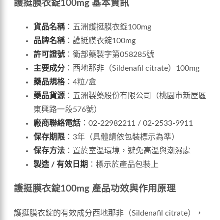
護挺膜衣錠100mg 基本資訊
貨品名稱
：五洲護挺膜衣錠100mg
品牌名稱
：護挺膜衣錠100mg
許可證號
：衛部藥製字第058285號
主要成分
：西地那非（Sildenafil citrate）100mg
藥品規格
：4粒/盒
藥品貨源
：五洲製藥股份有限公司（桃園市新屋區
東興路一段576號）
廠商聯絡電話
：02-22982211 / 02-2533-9911
保存期限
：3年（具體請依包裝標示為準）
保存方法
：置於室溫環境，避免高溫與潮濕處
製造 / 有效日期
：標示於產品包裝上
護挺膜衣錠100mg 產品功效與作用原理
護挺膜衣錠的有效成分西地那非（Sildenafil citrate），