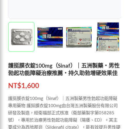
護挺膜衣錠100mg（Sinaf）｜五洲製藥・男性
勃起功能障礙治療推薦・持久助勃增硬效果佳
NT$
1,600
護挺膜衣錠100mg（Sinaf）｜五洲製藥男性勃起功能障礙
專用藥物 護挺膜衣錠100mg由台灣五洲製藥股份有限公司
研發及製造，經衛福部正式核准（衛部藥製字第058285
號），專用於治療男性勃起功能障礙（陽痿、ED）。其主
要成分為西地那非（Sildenafil citrate），能有效提升男性硬