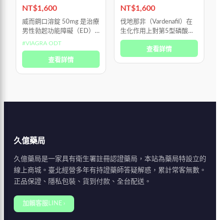
能障礙
善性功能障礙 吉富生產
NT$
1,600
NT$
1,600
威而鋼口溶錠 50mg 是治療
伐地那非（Vardenafil）在
男性勃起功能障礙（ED）
生化作用上對第5型磷酸二
的專用口服藥物，並非荷爾
酯酶（PDE5）的選擇性比
#
VIAGRA ODT
查看詳情
蒙製劑，也不是所謂的「春
西地那非（Sildenafil）高出
藥」。 它的作用機轉是選
查看詳情
近十倍，因此能以較低劑量
擇性放鬆陰莖海綿體中的血
達到相似的促進陰
管平滑肌，
久億藥局
久億藥局是一家具有衛生署註冊認證藥局，本站為藥局特設立的
線上商城。臺北經營多年有持證藥師答疑解惑，累計常客無數。
正品保證、隱私包裝、貨到付款、全台配送。
加賴客服LINE ›