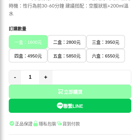
時機：性行為前30-60分鐘 建議搭配：空腹狀態+200ml溫
水
訂購數量
一盒：1600元
二盒：2800元
三盒：3950元
四盒：4950元
五盒：5850元
六盒：6550元
-
+
立即購買
聯繫LINE
正品保證
隱私包裝
貨到付款