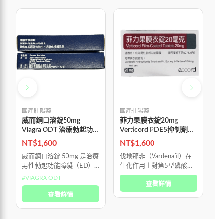
國產壯陽藥
國產壯陽藥
威而鋼口溶錠50mg
菲力果膜衣錠20mg
Viagra ODT 治療勃起功
Verticord PDE5抑制劑改
能障礙
善性功能障礙 吉富生產
NT$
1,600
NT$
1,600
威而鋼口溶錠 50mg 是治療
伐地那非（Vardenafil）在
男性勃起功能障礙（ED）
生化作用上對第5型磷酸二
的專用口服藥物，並非荷爾
酯酶（PDE5）的選擇性比
#
VIAGRA ODT
查看詳情
蒙製劑，也不是所謂的「春
西地那非（Sildenafil）高出
藥」。 它的作用機轉是選
查看詳情
近十倍，因此能以較低劑量
擇性放鬆陰莖海綿體中的血
達到相似的促進陰
管平滑肌，