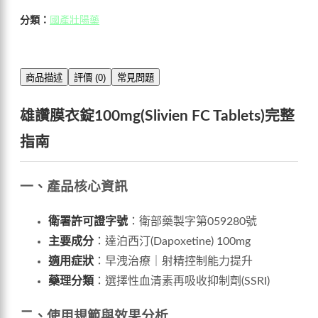
分類：
國產壯陽藥
商品描述
評價 (0)
常見問題
雄讚膜衣錠100mg(Slivien FC Tablets)完整
指南
一、產品核心資訊
衛署許可證字號
：衛部藥製字第059280號
主要成分
：達泊西汀(Dapoxetine) 100mg
適用症狀
：早洩治療｜射精控制能力提升
藥理分類
：選擇性血清素再吸收抑制劑(SSRI)
二、使用規範與效果分析