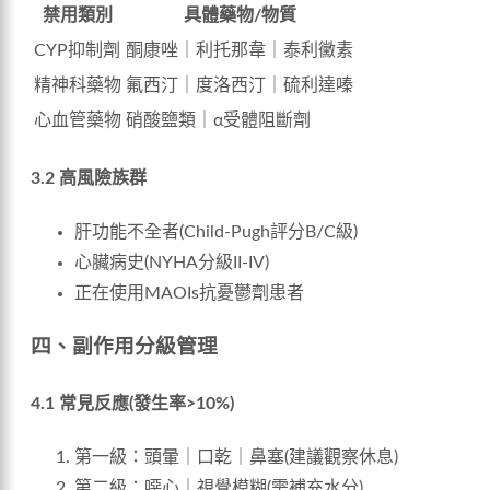
禁用類別
具體藥物/物質
CYP抑制劑
酮康唑｜利托那韋｜泰利黴素
精神科藥物
氟西汀｜度洛西汀｜硫利達嗪
心血管藥物
硝酸鹽類｜α受體阻斷劑
3.2 高風險族群
肝功能不全者(Child-Pugh評分B/C級)
心臟病史(NYHA分級II-IV)
正在使用MAOIs抗憂鬱劑患者
四、副作用分級管理
4.1 常見反應(發生率>10%)
第一級：頭暈｜口乾｜鼻塞(建議觀察休息)
第二級：噁心｜視覺模糊(需補充水分)