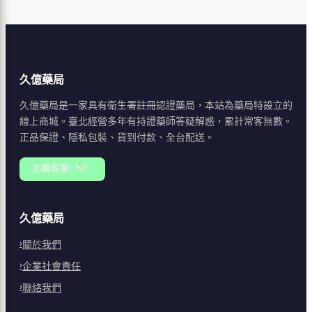
久億藥局
久億藥局是一家具有衛生署註冊認證藥局，本站為藥局特設立的
線上商城。臺北經營多年有持證藥師答疑解惑，累計常客無數。
正品保證、隱私包裝、貨到付款、全台配送。
加賴客服LINE ›
久億藥局
關於我們
企業社會責任
聯絡我們