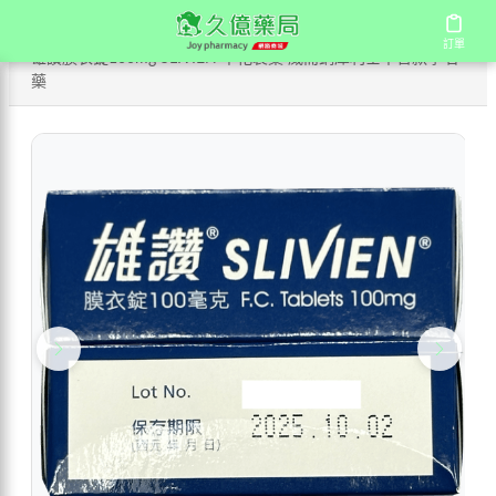
/
/
/
首頁
商店
國產壯陽藥
訂單
訂單
雄讚膜衣錠100mg SLIVIEN 中化製藥 威而鋼犀利士平替款學名
藥