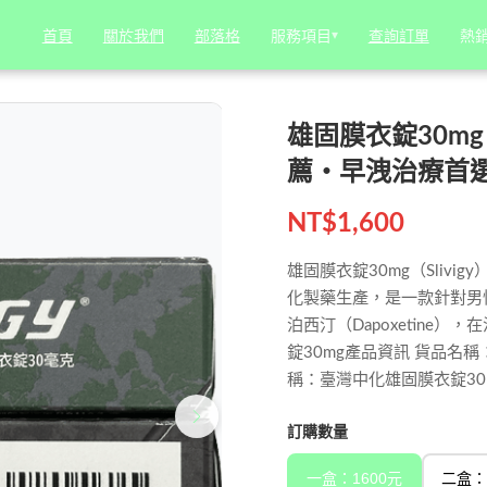
gy)｜必利勁學名藥平替推薦・早洩治療首選
服務項目
服務項目
▾
▾
熱
熱
首頁
首頁
關於我們
關於我們
部落格
部落格
查詢訂單
查詢訂單
雄固膜衣錠30mg 
薦・早洩治療首
NT$
1,600
雄固膜衣錠30mg（Slivig
化製藥生產，是一款針對男
泊西汀（Dapoxetine
錠30mg產品資訊 貨品名稱：雄固膜衣
稱：臺灣中化雄固膜衣錠30
訂購數量
一盒：1600元
二盒：