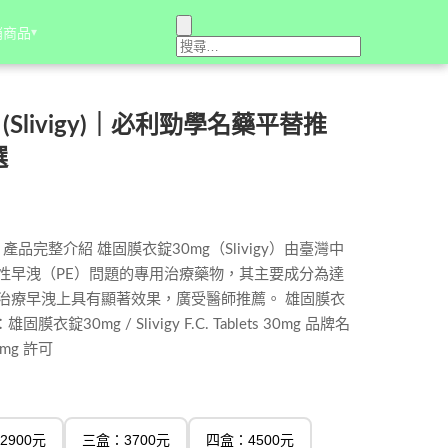
銷商品
銷商品
▾
▾
(Slivigy)｜必利勁學名藥平替推
選
y）產品完整介紹 雄固膜衣錠30mg（Slivigy）由臺灣中
性早洩（PE）問題的專用治療藥物，其主要成分為達
），在治療早洩上具有顯著效果，廣受醫師推薦。 雄固膜衣
錠30mg / Slivigy F.C. Tablets 30mg 品牌名
mg 許可
2900元
三盒：3700元
四盒：4500元