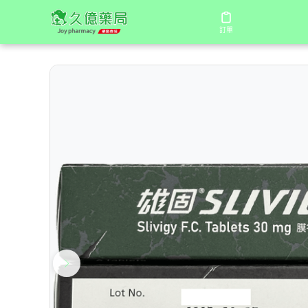
/
/
/
首頁
商店
國產壯陽藥
雄固膜衣錠30mg (Slivi
訂單
訂單