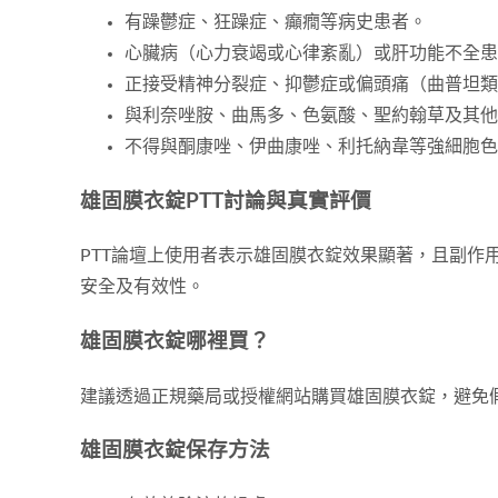
有躁鬱症、狂躁症、癲癇等病史患者。
心臟病（心力衰竭或心律紊亂）或肝功能不全患
正接受精神分裂症、抑鬱症或偏頭痛（曲普坦類
與利奈唑胺、曲馬多、色氨酸、聖約翰草及其他
不得與酮康唑、伊曲康唑、利托納韋等強細胞色素P
雄固膜衣錠PTT討論與真實評價
PTT論壇上使用者表示雄固膜衣錠效果顯著，且副
安全及有效性。
雄固膜衣錠哪裡買？
建議透過正規藥局或授權網站購買雄固膜衣錠，避免
雄固膜衣錠保存方法