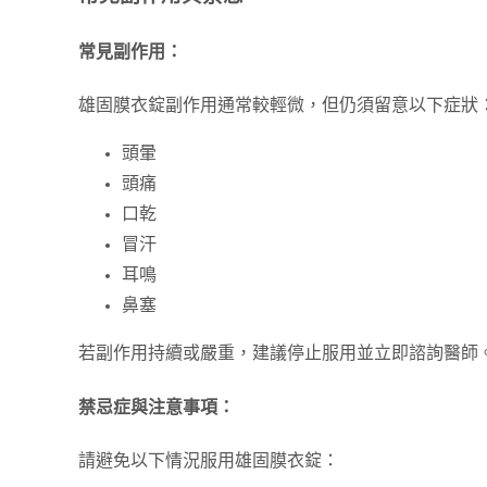
常見副作用：
雄固膜衣錠副作用通常較輕微，但仍須留意以下症狀
頭暈
頭痛
口乾
冒汗
耳鳴
鼻塞
若副作用持續或嚴重，建議停止服用並立即諮詢醫師
禁忌症與注意事項：
請避免以下情況服用雄固膜衣錠：