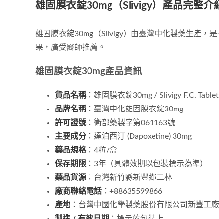
雄固膜衣錠30mg（Slivigy）產品完整介
雄固膜衣錠30mg（Slivigy）由臺灣中化製藥生產
果，廣受醫師推薦。
雄固膜衣錠30mg產品資訊
貨品名稱
：雄固膜衣錠30mg / Slivigy F.C. Tablet
品牌名稱
：臺灣中化雄固膜衣錠30mg
許可證號
：衛部藥製字第061163號
主要成分
：達泊西汀 (Dapoxetine) 30mg
藥品規格
：4粒/盒
保存期限
：3年（具體效期以包裝標示為準）
藥品貨源
：台灣新竹縣新豐鄉二林
廠商聯絡電話
：+88635599866
產地
：台灣中國化學製藥股份有限公司新豐工廠
製造 / 有效日期
：標示於包裝上