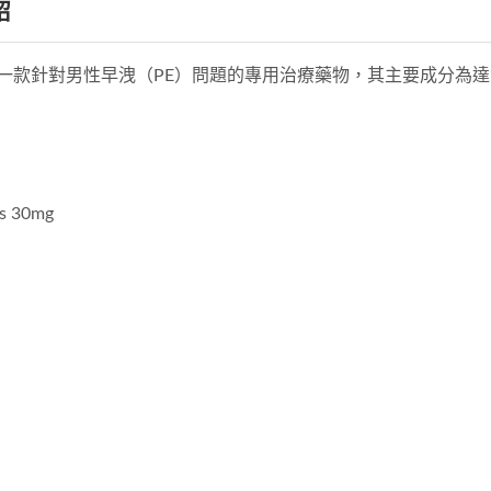
紹
，是一款針對男性早洩（PE）問題的專用治療藥物，其主要成分為達泊
s 30mg