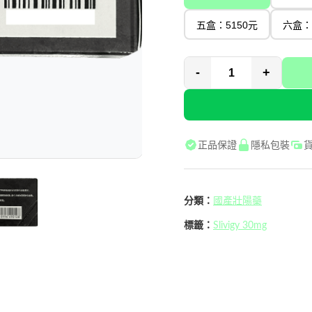
五盒：5150元
六盒：
-
+
正品保證
隱私包裝
分類：
國產壯陽藥
標籤：
Slivigy 30mg