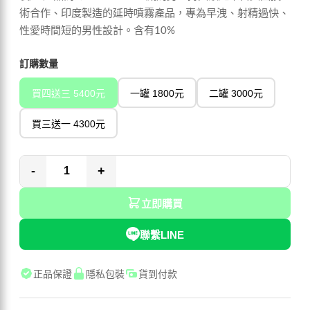
術合作、印度製造的延時噴霧產品，專為早洩、射精過快、
性愛時間短的男性設計。含有10%
訂購數量
買四送三 5400元
一罐 1800元
二罐 3000元
買三送一 4300元
-
+
立即購買
聯繫LINE
正品保證
隱私包裝
貨到付款