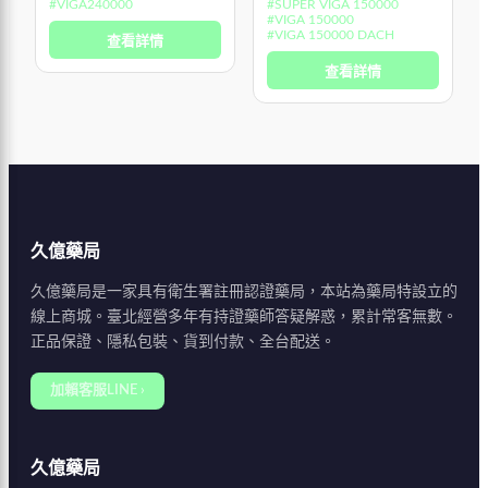
揮效果，因此可在性愛前
從而有效延遲射精，同時幫
#
VIGA240000
#
SUPER VIGA 150000
#
VIGA 150000
10分鐘使用。此外，Viga
助您的伴侶更容易達到高
#
VIGA 150000 DACH
查看詳情
240000體積迷你、小巧
潮。
查看詳情
久億藥局
久億藥局是一家具有衛生署註冊認證藥局，本站為藥局特設立的
線上商城。臺北經營多年有持證藥師答疑解惑，累計常客無數。
正品保證、隱私包裝、貨到付款、全台配送。
加賴客服LINE ›
久億藥局