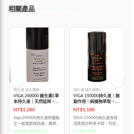
相關產品
持久液 持久噴劑
持久液 持久噴劑
VIGA 240000 維生素E草
VIGA 150000持久液｜無
本持久液｜天然延時，專
副作用｜純植物萃取，自
治早洩
然延時
NT$
1,280
NT$
1,180
Viga 240000持久液的優點
VIGA 150000持久液含有
之一就是起效迅速，通常在
活性成分利多卡因，可在性
使用後約10分鐘內即可發
交過程中降低陰莖敏感度，
#
SUPER VIGA
#
VIGA
#
SUPER VIGA