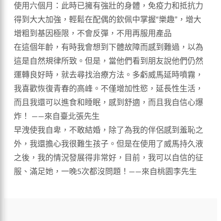
使用六個月：此時已擁有強壯的身體，免疫力和抵抗力
得到大大加強，輕鬆在配偶的欽佩中掌握“樂趣”，增大
增粗到基因極限，不會反彈，不用再服用產品
在這個年齡，有時我會想到下體故障而感到難過，以為
這是自然規律所致。但是，當他們看到朋友說他們仍然
運轉良好時，就去尋找治療方法。多虧威馬延時噴霧，
我喜歡恢復青春的高峰。不僅增加性慾，延長性生活，
而且我還可以進食和睡眠，感到舒適，而且我自信心爆
炸！ ——來自臺北張先生
早洩使我自卑，不敢結婚，除了為我的伴侶感到羞恥之
外，我還擔心我很難生孩子。但是在使用了威馬持久液
之後，我的情況發展得非常好，目前，我可以自信的征
服、滿足她，一晚5次都沒問題！——來自桃園李先生