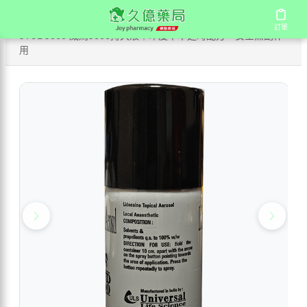
/
/
/
首頁
商店
持久液 持久噴劑
訂單
訂單
STUD5000 威馬5000持久液｜印度草本延時配方，安全無副作
用