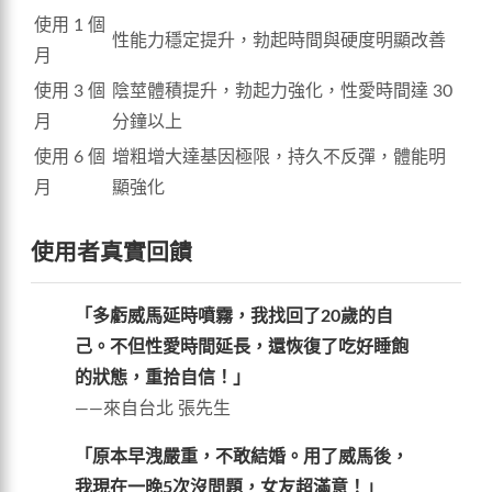
使用 1 個
性能力穩定提升，勃起時間與硬度明顯改善
月
使用 3 個
陰莖體積提升，勃起力強化，性愛時間達 30
月
分鐘以上
使用 6 個
增粗增大達基因極限，持久不反彈，體能明
月
顯強化
使用者真實回饋
「多虧威馬延時噴霧，我找回了20歲的自
己。不但性愛時間延長，還恢復了吃好睡飽
的狀態，重拾自信！」
——來自台北 張先生
「原本早洩嚴重，不敢結婚。用了威馬後，
我現在一晚5次沒問題，女友超滿意！」