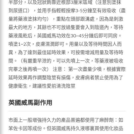
半部分，以及冠狀鉤靠近根部3厘米區域（注意別塗抹
到尿道口），並用手指輕輕按摩3-5分鐘至有效吸收（盡
量將藥液塗抹均勻），重點在頭部跟溝處，因為是刺激
最大的地方，其餘也不可放過隻要會入到陰道內，等待
藥液風乾后，英國威馬功效在30~45分鐘后即可同房。
噴塗1~2次，皮膚濕潤即可。用量以及等待時間因人而
異，為了達到最佳延時效果，可按需增減用量及等待時
間。（有嚴重早泄的，可以先噴上一次，等藥液被吸收
完畢之後再噴一次） 注意： 第一次盡量少噴，根據實際
延時效果再作調整陰莖有損傷，皮膚病者禁止使用為了
健康衛生，建議性愛前清洗陰莖
英國威馬副作用
市面上一般增強持久力的產品普遍都使用了麻醉劑：如
苯佐卡因等成份。但英國威馬持久液哪裏買使用化妝品