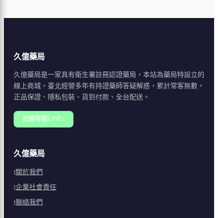
久億藥局
久億藥局是一家具有衛生署註冊認證藥局，本站為藥局特設立的
線上商城。臺北經營多年有持證藥師答疑解惑，累計常客無數。
正品保證、隱私包裝、貨到付款、全台配送。
加賴客服LINE ›
久億藥局
關於我們
企業社會責任
聯絡我們