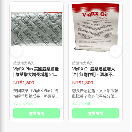
陰莖增大系列
陰莖增大系列
VigRX Plus 美國威樂膠囊
VigRX Oil 威樂陰莖增大
| 陰莖增大增長增粗 24顆/
油 | 無副作用、溫和不刺
盒
激
NT$
1,600
NT$
1,300
美國威樂（VigRX Plus）男
想要快速勃起，又不想依賴
性陰莖增粗增長，堅硬挺
壯陽藥？擔心化學成分帶來
拔。 美國生產，美國進
的刺激或副作用？試試
#
VigRX-Plus
#
VigRX-Oil
口，純100%美國血統 純植
VigRX Oil 助勃增大延時精
物提取沒副作用，用法是早
查看詳情
油，讓您輕鬆勃起，並持續
查看詳情
中晚各一顆，一瓶60顆，3
享有 30 分鐘以上的性愛時
瓶一
間，