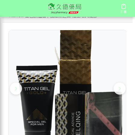
/
/
/
首頁
商店
陰莖增大系列
訂單
訂單
TitanGel 金色旗艦版 | 俄羅斯進口 陰莖增大凝膠