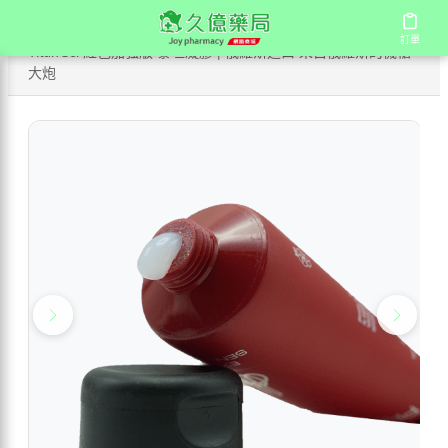
/
/
/
首頁
商店
陰莖增大系列
訂單
訂單
TitanGel 紅色加強版 泰坦凝膠 | 俄羅斯進口 來自俄羅斯的機槍
大炮