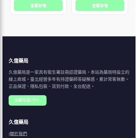
物提取沒副作用，用法是早
查看詳情
油，讓您輕鬆勃起，並持續
查看詳情
中晚各一顆，一瓶60顆，3
享有 30 分鐘以上的性愛時
瓶一
間，
久億藥局
久億藥局是一家具有衛生署註冊認證藥局，本站為藥局特設立的
線上商城。臺北經營多年有持證藥師答疑解惑，累計常客無數。
正品保證、隱私包裝、貨到付款、全台配送。
加賴客服LINE ›
久億藥局
關於我們