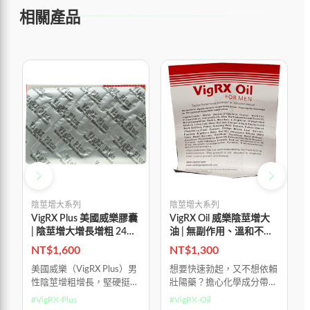
相關產品
陰莖增大系列
陰莖增大系列
VigRX Plus 美國威樂膠囊
VigRX Oil 威樂陰莖增大
| 陰莖增大增長增粗 24顆/
油 | 無副作用、溫和不刺
盒
激
NT$
1,600
NT$
1,300
美國威樂（VigRX Plus）男
想要快速勃起，又不想依賴
性陰莖增粗增長，堅硬挺
壯陽藥？擔心化學成分帶來
拔。 美國生產，美國進
的刺激或副作用？試試
#
VigRX-Plus
#
VigRX-Oil
口，純100%美國血統 純植
VigRX Oil 助勃增大延時精