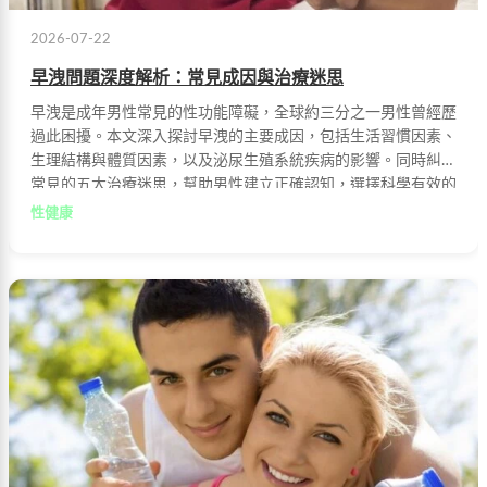
2026-07-22
早洩問題深度解析：常見成因與治療迷思
早洩是成年男性常見的性功能障礙，全球約三分之一男性曾經歷
過此困擾。本文深入探討早洩的主要成因，包括生活習慣因素、
生理結構與體質因素，以及泌尿生殖系統疾病的影響。同時糾正
常見的五大治療迷思，幫助男性建立正確認知，選擇科學有效的
治療方式，重拾自信與健康。
性健康