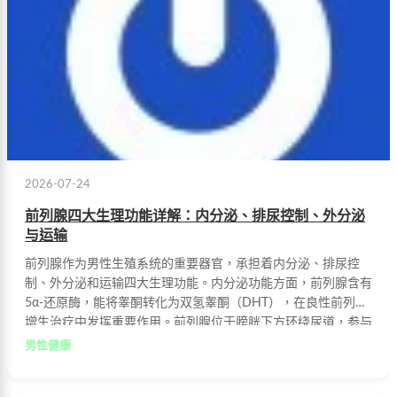
2026-07-24
前列腺四大生理功能详解：内分泌、排尿控制、外分泌
与运输
前列腺作为男性生殖系统的重要器官，承担着内分泌、排尿控
制、外分泌和运输四大生理功能。内分泌功能方面，前列腺含有
5α-还原酶，能将睾酮转化为双氢睾酮（DHT），在良性前列腺
增生治疗中发挥重要作用。前列腺位于膀胱下方环绕尿道，参与
尿道内括约肌形成，调控排尿过程。前列腺液作为精液重要组成
男性健康
约占三分之一，直接影响精子活动能力。射精时前列腺协调肌肉
收缩确保精液顺利排出。