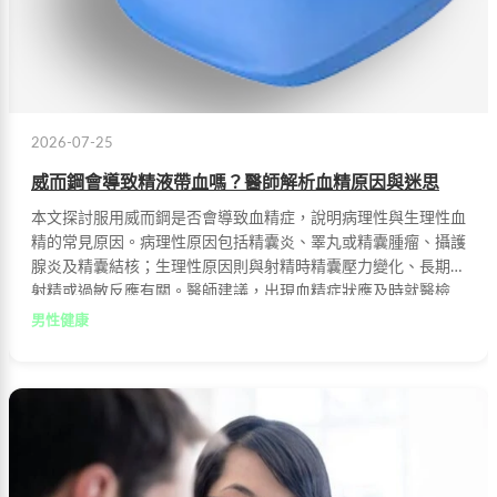
2026-07-25
威而鋼會導致精液帶血嗎？醫師解析血精原因與迷思
本文探討服用威而鋼是否會導致血精症，說明病理性與生理性血
精的常見原因。病理性原因包括精囊炎、睪丸或精囊腫瘤、攝護
腺炎及精囊結核；生理性原因則與射精時精囊壓力變化、長期無
射精或過敏反應有關。醫師建議，出現血精症狀應及時就醫檢
查。
男性健康