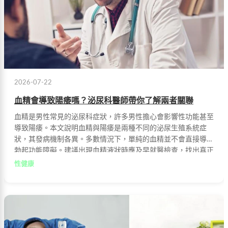
2026-07-22
血精會導致陽痿嗎？泌尿科醫師帶你了解兩者關聯
血精是男性常見的泌尿科症狀，許多男性擔心會影響性功能甚至
導致陽痿。本文說明血精與陽痿是兩種不同的泌尿生殖系統症
狀，其發病機制各異。多數情況下，單純的血精並不會直接導致
勃起功能障礙。建議出現血精液狀時應及早就醫檢查，找出真正
病因並接受治療。
性健康