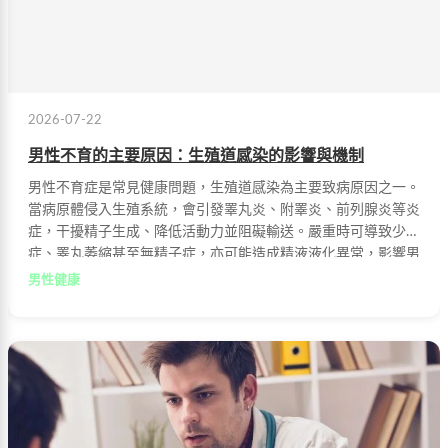
2026-07-22
男性不育的主要原因：生殖道感染的影響與機制
男性不育症是常見健康問題，生殖道感染為主要致病原因之一。
當病原體侵入生殖系統，會引發睪丸炎、附睪炎、前列腺炎等炎
症，干擾精子生成、降低活動力並阻礙輸送。嚴重時可導致少精
症、睪丸萎縮甚至無精子症，亦可能造成精液液化異常，影響男
性生育能力。
男性健康