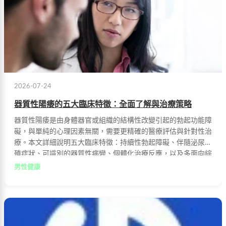
2026-07-24
器質性陽痿的五大臨床特徵：全面了解與治療策略
器質性陽痿是由身體器官或組織的結構性改變引起的勃起功能障
礙，與單純的心理因素無關，需要更精確的醫療評估與針對性治
療。本文詳細說明五大臨床特徵：持續性勃起障礙、伴隨泌尿生
殖症狀、可識別的器質性病變、個體化治療反應，以及多面向綜
合治療策略，幫助您深入了解並積極尋求專業協助。
男性健康