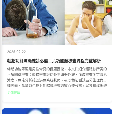
2026-07-22
勃起功能障礙確診必備：六項關鍵檢查流程完整解析
勃起功能障礙是男性常見的健康困擾，本文詳細介紹確診所需的
六項關鍵檢查：體格檢查評估外生殖器外觀、血液檢查測定激素
濃度、尿液分析確認泌尿系統狀態、夜間勃起測試區分生理與心
理因素、陰莖彩色都卜勒超音檢查觀察血流分布，以及神經系統
評估測試敏感度與傳導速率，幫助患者全面了解檢查流程與臨床
男性健康
意義。