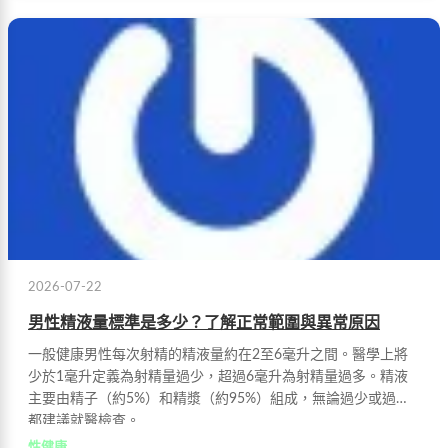
2026-07-22
男性精液量標準是多少？了解正常範圍與異常原因
一般健康男性每次射精的精液量約在2至6毫升之間。醫學上將
少於1毫升定義為射精量過少，超過6毫升為射精量過多。精液
主要由精子（約5%）和精漿（約95%）組成，無論過少或過多
都建議就醫檢查。
性健康