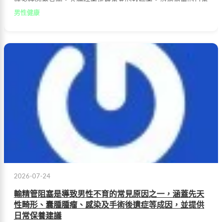
等多種因素有關。大腸桿菌是最常見的致病菌。透過適當的日常
保養與藥品輔助，有助於維持攝護腺健康。
男性健康
2026-07-24
輸精管阻塞是導致男性不育的常見原因之一，涵蓋先天
性畸形、囊腫腫瘤、感染及手術後遺症等成因，並提供
日常保養建議