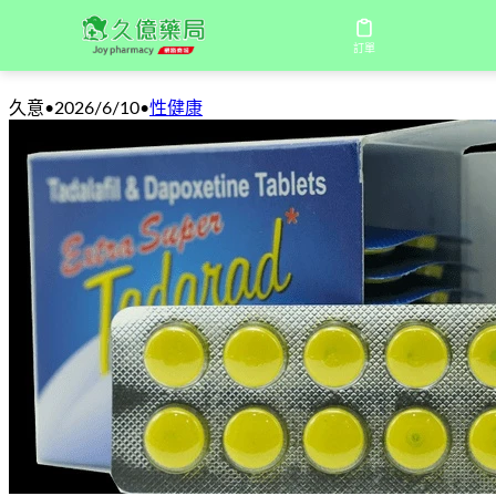
超級雙效犀利士真實體驗：硬度與耐力同
訂單
久意
•
2026/6/10
•
性健康