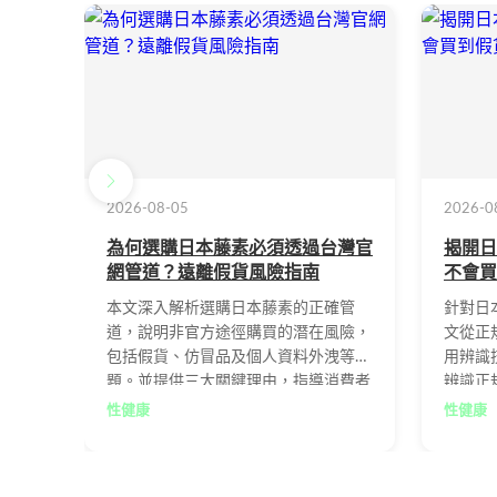
2026-08-05
2026-0
為何選購日本藤素必須透過台灣官
揭開日
網管道？遠離假貨風險指南
不會買
本文深入解析選購日本藤素的正確管
針對日
道，說明非官方途徑購買的潛在風險，
文從正
包括假貨、仿冒品及個人資料外洩等問
用辨識
題。並提供三大關鍵理由，指導消費者
辨識正
如何透過台灣官網確保入手原廠正品第
並掌握
性健康
性健康
二代金標藤素，同時分享四個實用選購
到真正
要點與常見問題解答，幫助您遠離消費
費權益
陷阱。