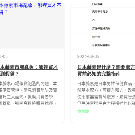
8-05
2026-08-05
本藤素市場亂象：哪裡買才
日本藤素是什麼？需要處方
到假貨？
買前必知的完整指南
本藤素市場假貨氾濫的問題，本
日本藤素是日本男性保健食品
規購買管道、常見消費陷阱及實
然草本配方，可提升精力、改
技巧三大面向，幫助消費者學會
使用前無需醫師處方，購買管
規管道、避開高風險購買途徑，
但需注意選擇官方授權通路以
初步判斷正品的方法，確保購買
品。
性健康
的日本藤素，維護自身健康與消
。