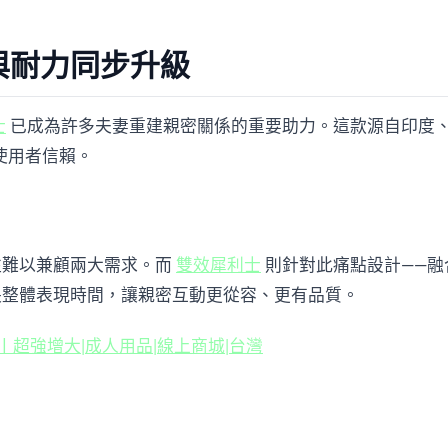
與耐力同步升級
士
 已成為許多夫妻重建親密關係的重要助力。這款源自印度
使用者信賴。
難以兼顧兩大需求。而 
雙效犀利士
 則針對此痛點設計——
長整體表現時間，讓親密互動更從容、更有品質。
超強延時丨超強增大|成人用品|線上商城|台灣