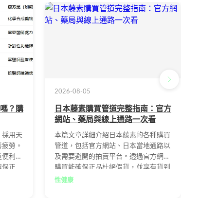
2026-08-05
2026
嗎？購
日本藤素購買管道完整指南：官方
日本
網站、藥局與線上通路一次看
與正
，採用天
本篇文章詳細介紹日本藤素的各種購買
完整
善疲勞。
管道，包括官方網站、日本當地通路以
幣1
道便利，
及需要避開的拍賣平台。透過官方網站
買管
確保正
購買能確保正品杜絕假貨，並享有貨到
群组
付款、專業客服與完善的售後服務。文
別真
性健康
性健
章同時提供挑選可信賴管道的實用技
與實
巧，以及價格範圍、見效時間等常見疑
冒品
問解答，協助消費者做出最正確的購買