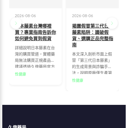
2026-08-06
2026-08-06
日本藤素台灣哪裡
揭露假冒第三代日本
買？專業指南告訴你
藤素陷阱：識破假
如何避免買到假貨
貨、選購正品完整指
南
詳細說明日本藤素在台
灣的購買管道，實體藥
本文深入剖析市面上假
局無法購買正規產品，
冒「第三代日本藤素」
建議透過久億藥局官方
的生成背景與詐騙手
網站訂購以確保正品，
法，說明原廠僅生產第
性健康
並提供避免購買假貨的
二代金標正品，並提供
性健康
實用建議，幫助消費者
三大要點幫助消費者辨
安全購買正貨。
識真偽、遠離低價陷
阱，透過官方授權通路
確保購買安全有效的正
品。
久億藥局