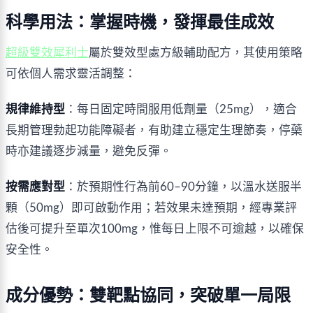
科學用法：掌握時機，發揮最佳成效
超級雙效犀利士
屬於雙效型處方級輔助配方，其使用策略
可依個人需求靈活調整：
規律維持型
：每日固定時間服用低劑量（25mg），適合
長期管理勃起功能障礙者，有助建立穩定生理節奏，停藥
時亦建議逐步減量，避免反彈。
按需應對型
：於預期性行為前60–90分鐘，以溫水送服半
顆（50mg）即可啟動作用；若效果未達預期，經專業評
估後可提升至單次100mg，惟每日上限不可逾越，以確保
安全性。
成分優勢：雙靶點協同，突破單一局限