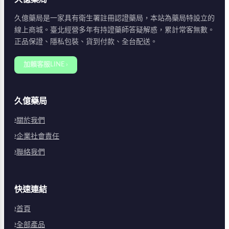
久億藥局是一家具有衛生署註冊認證藥局，本站為藥局特設立的
線上商城。臺北經營多年有持證藥師答疑解惑，累計常客無數。
正品保證、隱私包裝、貨到付款、全台配送。
加賴客服LINE ›
久億藥局
關於我們
企業社會責任
聯絡我們
快速連結
首頁
全部產品