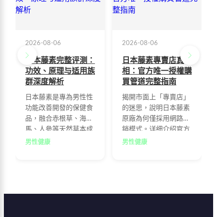
2026-08-06
2026-08-06
日本藤素完整评测：
日本藤素專賣店真
功效、原理与适用族
相：官方唯一授權購
群深度解析
買管道完整指南
日本藤素是專為男性性
揭開市面上「專賣店」
功能改善開發的保健食
的迷思，說明日本藤素
品，融合赤根草、海
原廠為何僅採用網路直
馬、人參等天然草本成
銷模式。详细介绍官方
分。本文深入解析藤素
網站特色、購物流程及
男性健康
男性健康
的四大功效：改善勃起
防偽查詢機制，幫助消
功能障礙、延長性生活
費者正確辨識官方授權
時間、提升性慾與自
通路，避免購買到仿冒
信，以及長期保養身
品，確保自身健康與消
體。詳細說明其作用原
費權益。
理與適用族群，幫助男
性消費者做出明智選