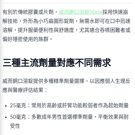
有別於傳統膠囊或片劑，
威而鋼口溶錠50mg
採用快速崩
解技術，外形為小巧扁圓形錠劑，無需水即可在口中迅速
溶解，提升服藥便利性與舒適度，尤其適合吞嚥困難者或
偏好隱密使用的族群。
三種主流劑量對應不同需求
威而鋼口溶錠提供多種精準劑量選擇，以因應個人生理反
應與醫療評估結果：
25毫克：常用於高齡或肝腎功能較弱者作為起始劑量
50毫克：多數成年男性首選標準劑量，平衡效果與耐
受性