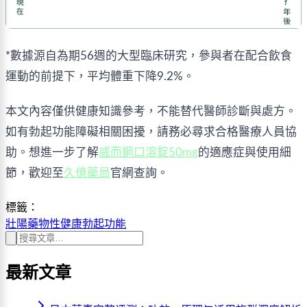
*數據源自為期56週的大型臨床研究，參與者在配合飲食
運動的前提下，平均體重下降9.2%。
本文內容僅供健康知識參考，不能替代醫師診斷與處方。
如有勃起功能障礙相關困擾，請務必尋求合格醫療人員協
助。想進一步了解
威而鋼口溶錠50mg
的適應症與使用細
節，歡迎至
久億藥局
官網查詢。
標籤：
壯陽藥物
性健康
勃起功能
最新文章