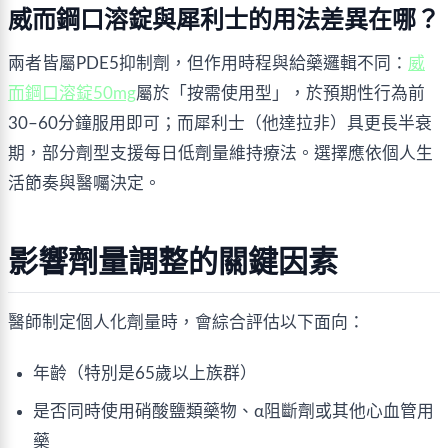
威而鋼口溶錠與犀利士的用法差異在哪？
兩者皆屬PDE5抑制劑，但作用時程與給藥邏輯不同：
威
而鋼口溶錠50mg
屬於「按需使用型」，於預期性行為前
30–60分鐘服用即可；而犀利士（他達拉非）具更長半衰
期，部分劑型支援每日低劑量維持療法。選擇應依個人生
活節奏與醫囑決定。
影響劑量調整的關鍵因素
醫師制定個人化劑量時，會綜合評估以下面向：
年齡（特別是65歲以上族群）
是否同時使用硝酸鹽類藥物、α阻斷劑或其他心血管用
藥