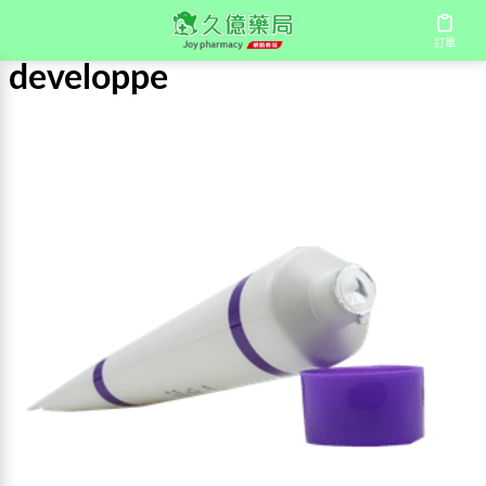
首頁
/
developpe
訂單
developpe