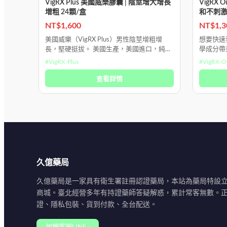
VigRX Plus 美國威樂膠囊 | 陰莖增大增長
VigRX
增粗 24顆/盒
和不刺
NT$
1,600
NT$
1,3
美國威樂（VigRX Plus）男性陰莖增粗增
想要快速
長，堅硬挺拔。 美國生產，美國進口，純
學成分帶來
100%美國血統 純植物提取沒副作用，用法
助勃增大
#
VigRX-Plus
#
VigRX-Oi
是早中晚各一顆，一瓶60顆，3瓶一
享有 3
查看詳情
久億藥局
久億藥局是一家具有衛生署註冊認證藥局，本站為藥局特設
商城。臺北經營多年有持證藥師答疑解惑，累計常客無數。
證、隱私包裝、貨到付款、全台配送。