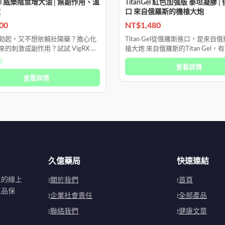
 Oil 威樂陰莖增大油 | 無副作用、溫
TitanGel 紅色加強版 泰坦凝膠 
激
口 來自俄羅斯的機槍大炮
00
NT$
1,480
勃起，又不想依賴壯陽藥？擔心化
Titan Gel從俄羅斯進口，是來自
的刺激或副作用？試試 VigRX Oil
槍大炮 來自俄羅斯的Titan Gel
延時精油，讓您輕鬆勃起，並持續
炮級」之稱，是專為男性設計的增
l
查看詳情
0 分鐘以上的性愛時間，
它含有特殊酶成分，可直接
查看詳情
久億藥局
快速連結
立的線上
關於我們
首頁
正品保
企業社會責任
全部產品
聯絡我們
健康文章