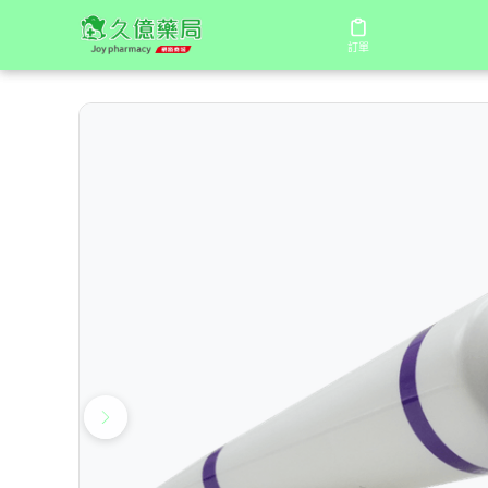
/
/
/
首頁
商店
陰莖增大系列
法國的確勁 UNCLEYEAH
訂單
訂單