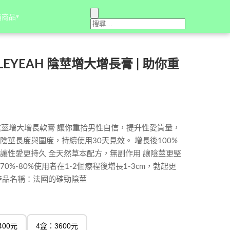
銷商品
銷商品
▾
▾
EYEAH 陰莖增大增長膏 | 助你重
H 陰莖增大增長軟膏 讓你重拾男性自信，提升性愛質量，
陰莖長度與圍度，持續使用30天見效。 增長後100%
讓性愛更持久 全天然草本配方，無副作用 讓陰莖更堅
0%-80%使用者在1-2個療程後增長1-3cm，勃起更
產品名稱：法國的確勁陰莖
400元
4盒：3600元