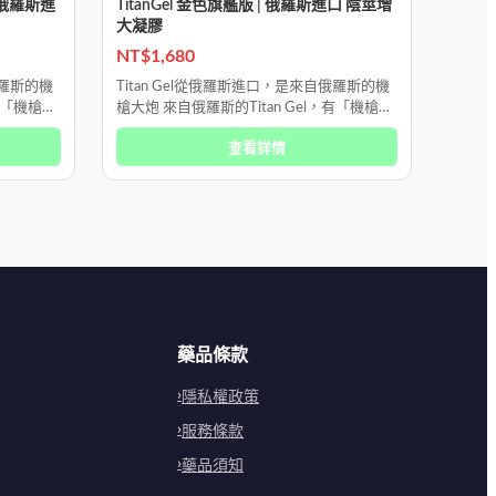
| 俄羅斯進
TitanGel 金色旗艦版 | 俄羅斯進口 陰莖增
Tita
大凝膠
口 
NT$
1,680
NT$
1
俄羅斯的機
Titan Gel從俄羅斯進口，是來自俄羅斯的機
Tit
，有「機槍大
槍大炮 來自俄羅斯的Titan Gel，有「機槍大
槍大炮
大凝膠。
炮級」之稱，是專為男性設計的增大凝膠。
炮級」
查看詳情
它含有特殊酶成分，可直接
它含有
藥品條款
隱私權政策
服務條款
藥品須知