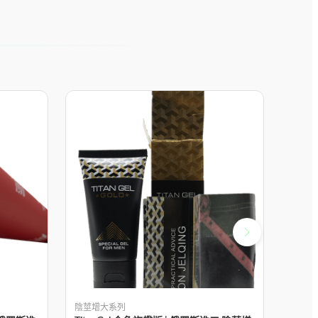
陰莖增大系列
陰莖增