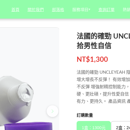
 陰莖增大增長膏 | 助你重拾男性自信
服務項目
服務項目
▾
▾
熱
熱
首頁
首頁
關於我們
關於我們
部落格
部落格
查詢訂單
查詢訂單
法國的確勁 UNCL
拾男性自信
NT$
1,300
法國的確勁 UNCLEYEA
增大增長不反彈！ 有效增加
不反彈 增強射精控制能力，
硬、更壯碩，提升性愛自信 7
有力、更持久。 產品資訊 
訂購數量
1盒：1300元
2盒：2