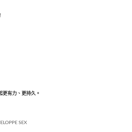
！
，勃起更有力、更持久。
OPPE SEX