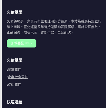
久億藥局
久億藥局是一家具有衛生署註冊認證藥局，本站為藥局特設立的
線上商城。臺北經營多年有持證藥師答疑解惑，累計常客無數。
正品保證、隱私包裝、貨到付款、全台配送。
加賴客服LINE ›
久億藥局
關於我們
企業社會責任
聯絡我們
快速連結