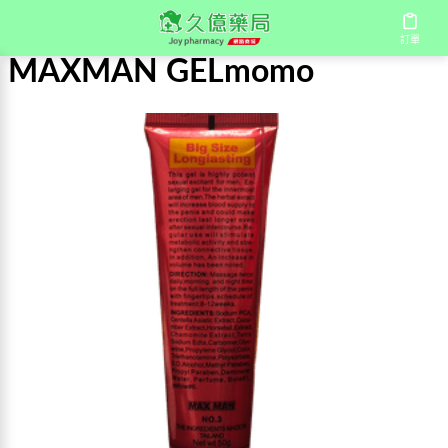
首頁
/
MAXMAN GELmomo
訂單
MAXMAN GELmomo