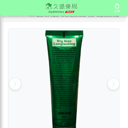
/
/
/
首頁
商店
陰莖增大系列
訂單
訂單
MAXMAN GEL 陰莖增大凝膠 綠色 延長性愛時間 增加勃起力度