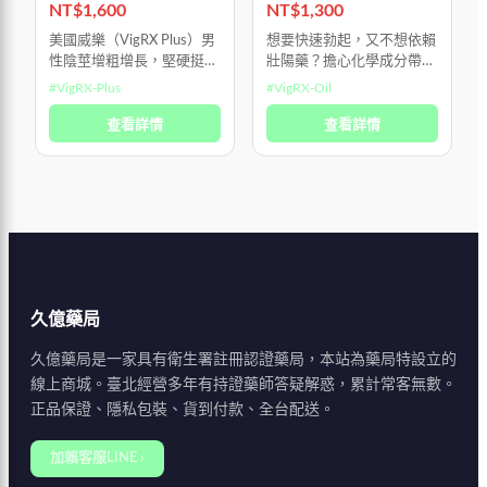
盒
激
NT$
1,600
NT$
1,300
美國威樂（VigRX Plus）男
想要快速勃起，又不想依賴
性陰莖增粗增長，堅硬挺
壯陽藥？擔心化學成分帶來
拔。 美國生產，美國進
的刺激或副作用？試試
#
VigRX-Plus
#
VigRX-Oil
口，純100%美國血統 純植
VigRX Oil 助勃增大延時精
物提取沒副作用，用法是早
查看詳情
油，讓您輕鬆勃起，並持續
查看詳情
中晚各一顆，一瓶60顆，3
享有 30 分鐘以上的性愛時
瓶一
間，
久億藥局
久億藥局是一家具有衛生署註冊認證藥局，本站為藥局特設立的
線上商城。臺北經營多年有持證藥師答疑解惑，累計常客無數。
正品保證、隱私包裝、貨到付款、全台配送。
加賴客服LINE ›