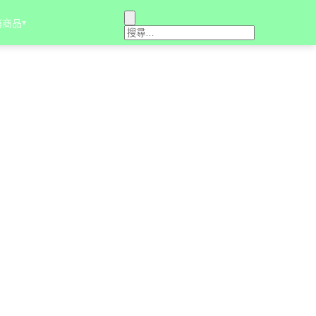
銷商品
▾