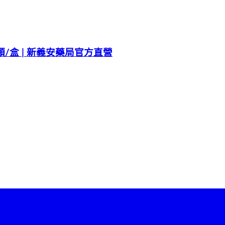
 30顆/盒 | 新義安藥局官方直營