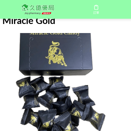
首頁
/
Miracle Gold
訂單
Miracle Gold