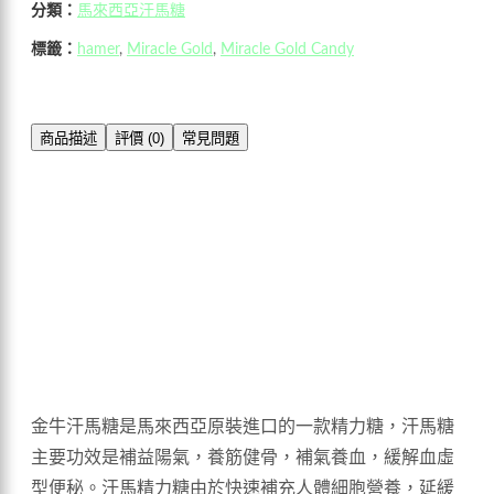
分類：
馬來西亞汗馬糖
標籤：
hamer
,
Miracle Gold
,
Miracle Gold Candy
商品描述
評價 (0)
常見問題
金牛汗馬糖是馬來西亞原裝進口的一款精力糖，汗馬糖
主要功效是補益陽氣，養筋健骨，補氣養血，緩解血虛
型便秘。汗馬精力糖由於快速補充人體細胞營養，延緩