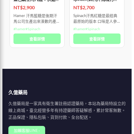
充精力 | 新義安藥局官方
功效壯陽補腎 | 新義安藥
NT$
2,900
NT$
2,700
直營
局官方直營
Hamer 汗馬藍糖是後期汗
Spinach汗馬紅糖是最經典
馬公司生產出來湊數的產
最原始的版本 口味是人參
品，功效沒有特別出眾，口
味，人參味很重，成分加入
#
hamer
#
Spinach
#
hamer
#
Spinach
味也沒有說過於獨特，看你
了他達拉非 每日服用一顆
喜好買 口味是人參味，人
查看詳情
做保養或是性愛前30分鐘
查看詳情
參味很重，成分加入了他達
用藥 性愛時間可以持續半
拉非 每日服用
小時以上，
久億藥局
久億藥局是一家具有衛生署註冊認證藥局，本站為藥局特設立的
線上商城。臺北經營多年有持證藥師答疑解惑，累計常客無數。
正品保證、隱私包裝、貨到付款、全台配送。
加賴客服LINE ›