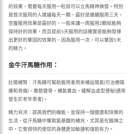
的效果，需要每天服用一粒就可以立馬精神煥發，特別
是首次服用的人建議每天一顆，最好是連續服用三天，
空腹服用效果是最好的，一般來講一周服用2顆就能夠
保持好的效果，而且提前5天服用的話確實是能夠發揮
出更好的鞏固的效果的，因為服用一次，可以鞏固5天
的精力。
金牛汗馬糖作用：
壯陽補腎：汗馬糖可幫助服用者用來補益陽氣(可治療陽
痿和背痛)，養筋健骨，補氣養血，緩解血虛型便秘(通常
發生於老年患者)。
精力充沛：提高我們的機能，並保持一個健康和快樂的
生活，從汗馬糖中獲取氨基酸的補充，尤其是在鍛煉之
中，它會很快的使您的身體更加敏捷和強勁有力。