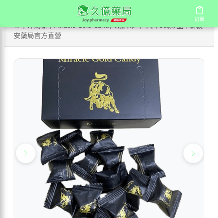
/
/
/
首頁
商店
馬來西亞汗馬糖
訂單
訂單
金牛汗馬糖 | Miracle Gold Candy 焦糖味 牛牛糖 30顆/盒 | 新義
安藥局官方直營