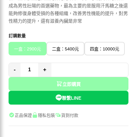
成為男性壯陽的首選藥物，最為主要的是服用汗馬糖之後還
能夠修復身體受損的各種組織，改善男性機能的提升，對男
性精力的提升，還有滋養內臟是非常
訂購數量
一盒：2900元
二盒：5400元
四盒：10000元
-
+
立即購買
聯繫LINE
正品保證
隱私包裝
貨到付款