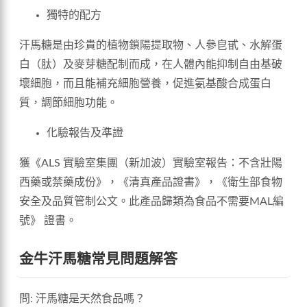
獨特的配方
汗馬糖是由珍貴的植物鎖陽提取物、人參皀甙、水解蛋
白（肽）及麥芽糖配制而成，在人體內能抑制自由基破
壞細胞，而且能補充細胞營養，促進氨基酸合成蛋白
質，調節細胞功能。
化驗報告及準證
獲《ALS 實驗室集團（新加波）實驗室報告：不含壯陽
西藥或禁藥成份》，《清真產品證書》，《衛生部食物
安全及品質管制公文。此產品歸類為食品不需要MAL編
號》 證書。
金牛汗馬糖常見問題解答
問: 汗馬糖是天然食品嗎？