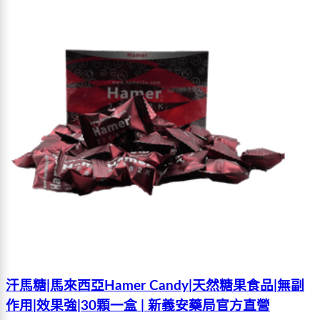
汗馬糖|馬來西亞Hamer Candy|天然糖果食品|無副
作用|效果強|30顆一盒 | 新義安藥局官方直營