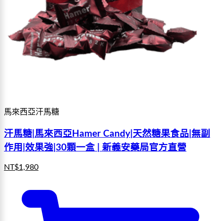
馬來西亞汗馬糖
汗馬糖|馬來西亞Hamer Candy|天然糖果食品|無副
作用|效果強|30顆一盒 | 新義安藥局官方直營
NT$
1,980