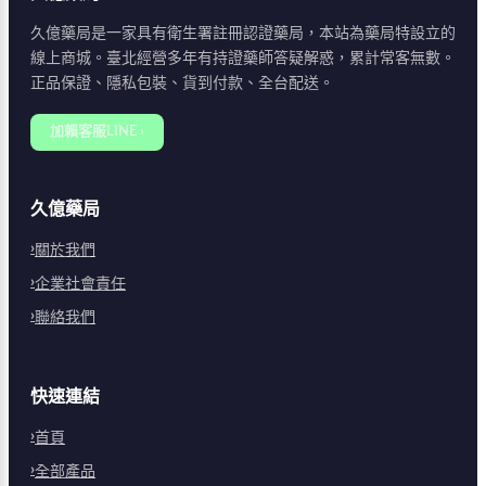
久億藥局是一家具有衛生署註冊認證藥局，本站為藥局特設立的
線上商城。臺北經營多年有持證藥師答疑解惑，累計常客無數。
正品保證、隱私包裝、貨到付款、全台配送。
加賴客服LINE ›
久億藥局
關於我們
企業社會責任
聯絡我們
快速連結
首頁
全部產品