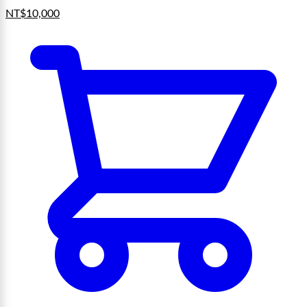
NT$
10,000