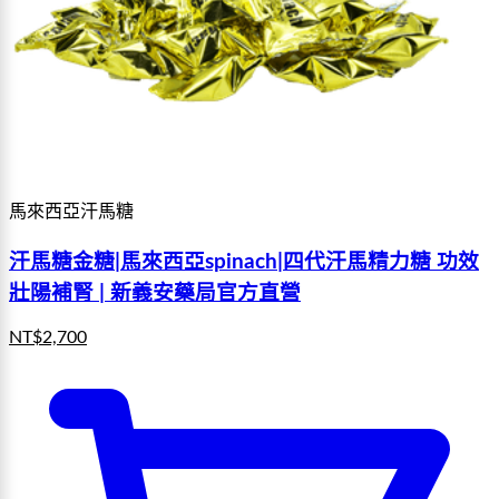
馬來西亞汗馬糖
汗馬糖金糖|馬來西亞spinach|四代汗馬精力糖 功效
壯陽補腎 | 新義安藥局官方直營
NT$
2,700