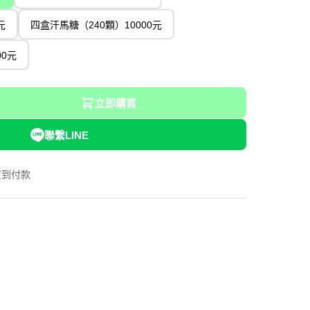
元
四盒汗馬糖（240顆）10000元
00元
立即購買
聯繫LINE
貨到付款