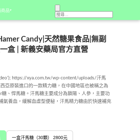
銷商品
銷商品
▾
▾
mer Candy|天然糖果食品|無副
顆一盒 | 新義安藥局官方直營
ideo'); https://xya.com.tw/wp-content/uploads/汗馬
r是馬來西亞原裝進口的一款精力糖，在中國地區也被稱之為
er糖、悍馬糖。汗馬糖主要成分為鎖陽、人參，主要功
補氣養血，緩解血虛型便秘，汗馬精力糖由於快速補充
元
一盒汗馬糖（30顆） 2800元