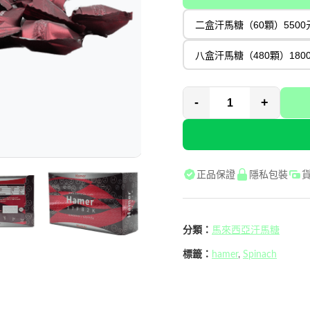
二盒汗馬糖（60顆）5500
八盒汗馬糖（480顆）180
-
+
正品保證
隱私包裝
分類：
馬來西亞汗馬糖
標籤：
hamer
,
Spinach