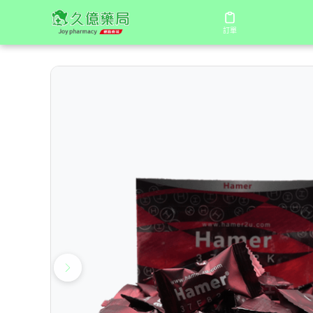
/
/
/
首頁
商店
馬來西亞汗馬糖
汗馬糖|馬來西亞Hamer 
訂單
訂單