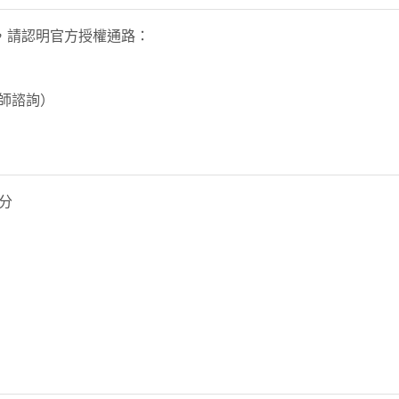
，請認明官方授權通路：
藥師諮詢）
分