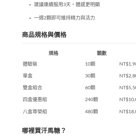
建議連續服用3天，體感更明顯
一週2顆即可維持精力與活力
商品規格與價格
規格
顆數
體驗裝
10顆
NT$1,9
單盒
30顆
NT$2,8
雙盒組合
60顆
NT$5,5
四盒優惠組
240顆
NT$10,
八盒尊榮組
480顆
NT$18,
哪裡買汗馬糖？