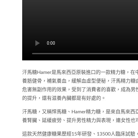
汗馬糖Hamer是馬來西亞原裝進口的一款精力糖，
養筋健骨，補氣養血，緩解血虛型便秘，汗馬精力糖
危害無副作用的效果，受到了消費者的喜歡，成為男
的提升，還有滋養內臟都是有好處的。
汗馬糖，又稱悍馬糖、Hamer精力糖，是來自馬來
養腎臟、延緩疲勞、提升男性精力與表現，連女性也
這款天然健康糖果歷經15年研發、13500人臨床