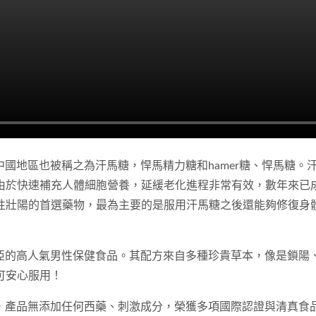
在中國地區也被稱之為汗馬糖，悍馬精力糖和hamer糖、悍馬糖
由於快速補充人體細胞營養，延緩老化進程非常有效，數年來已
性壯陽的首選藥物，最為主要的是服用汗馬糖之後還能夠修復身
西亞的高人氣男性保健食品。其配方來自多種珍貴草本，像是鎖
可安心服用！
試驗，產品無添加任何西藥、刺激成分，榮獲多項國際認證與清真