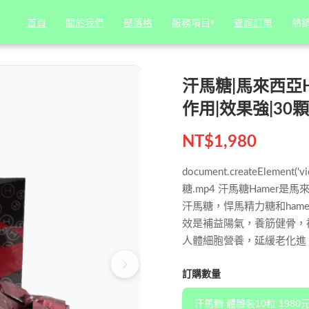
Candy|天然糖果食品|無副作用|效果強|30顆一盒 | 新義安藥局官方直營
服務項目
服務項目
▾
▾
熱
熱
首頁
首頁
關於我們
關於我們
部落格
部落格
查詢訂單
查詢訂單
汗馬糖|馬來西亞Ha
作用|效果強|30
NT$
1,980
document.createElement('v
糖.mp4 汗馬糖Hame
汗馬糖，悍馬精力糖和ham
效是補益陽氣，養筋健骨，
人體細胞營養，延緩老化進
訂購數量
汗馬糖 體驗裝10粒 1980