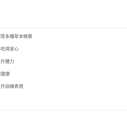
榴等多種草本精華
，吃得安心
提升體力
越健康
提升訓練表現