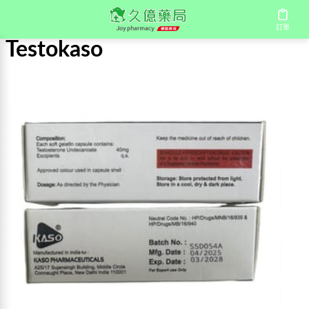
首頁
/
Testokaso
訂單
Testokaso