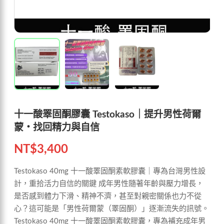
十一酸睪固酮膠囊 Testokaso｜提升男性荷爾
蒙・找回精力與自信
NT$
3,400
Testokaso 40mg 十一酸睪固酮素軟膠囊｜專為台灣男性設
計，重拾活力自信的關鍵 成年男性隨著年齡與壓力增長，
是否感到體力下滑、精神不濟，甚至對親密關係也力不從
心？這可能是「男性荷爾蒙（睪固酮）」逐漸流失的訊號。
Testokaso 40mg 十一酸睪固酮素軟膠囊，專為補充成年男