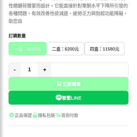
性關鍵荷爾蒙而設計。它能直接針對睪酮水平下降所引發的
各種問題，有效改善性欲減退、疲勞乏力與勃起功能障礙，
助您由
訂購數量
一盒：3400元
二盒：6200元
四盒：11580元
-
+
立即購買
聯繫LINE
正品保證
隱私包裝
貨到付款