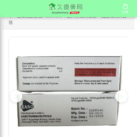
/
/
/
首頁
商店
國產壯陽藥
訂單
訂單
十一酸睪固酮膠囊 Testokaso｜提升男性荷爾蒙・找回精力與自
信