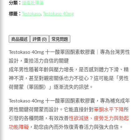
分類：
國產壯陽藥
標籤：
Testokaso
,
Testokaso 40mg
商品描述
評價 (0)
常見問題
Testokaso 40mg 十一酸睪固酮素軟膠囊｜專為台灣男性
設計，重拾活力自信的關鍵
成年男性隨著年齡與壓力增長，是否感到體力下滑、精
神不濟，甚至對親密關係也力不從心？這可能是「男性
荷爾蒙（睪固酮）」逐漸流失的訊號。
Testokaso 40mg 十一酸睪固酮素軟膠囊，專為補充成年
男性關鍵荷爾蒙而設計。它能直接針對
睪酮水平下降
所
引發的各種問題，有效改善
性欲減退、疲勞乏力與勃起
功能障礙
，助您由內而外恢復青春活力與強大自信。