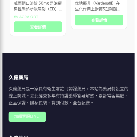
威而鋼口溶錠 50mg 是治療
伐地那非（Vardenafil）在
男性勃起功能障礙（ED）
生化作用上對第5型磷酸二
的專用口服藥物，並非荷爾
酯酶（PDE5）的選擇性比
#
VIAGRA ODT
查看詳情
蒙製劑，也不是所謂的「春
西地那非（Sildenafil）高出
藥」。 它的作用機轉是選
查看詳情
近十倍，因此能以較低劑量
擇性放鬆陰莖海綿體中的血
達到相似的促進陰
管平滑肌，
久億藥局
久億藥局是一家具有衛生署註冊認證藥局，本站為藥局特設立的
線上商城。臺北經營多年有持證藥師答疑解惑，累計常客無數。
正品保證、隱私包裝、貨到付款、全台配送。
加賴客服LINE ›