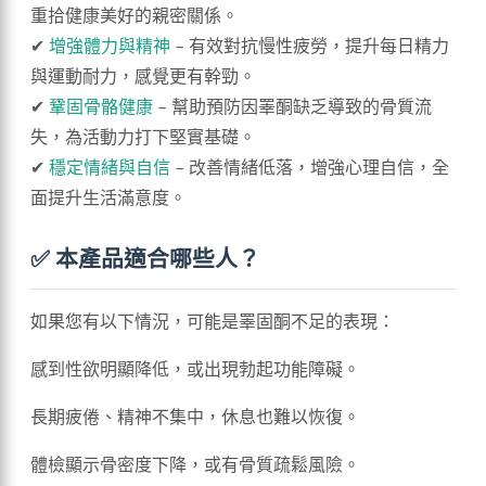
重拾健康美好的親密關係。
✔
增強體力與精神
– 有效對抗慢性疲勞，提升每日精力
與運動耐力，感覺更有幹勁。
✔
鞏固骨骼健康
– 幫助預防因睪酮缺乏導致的骨質流
失，為活動力打下堅實基礎。
✔
穩定情緒與自信
– 改善情緒低落，增強心理自信，全
面提升生活滿意度。
✅ 本產品適合哪些人？
如果您有以下情況，可能是睪固酮不足的表現：
感到性欲明顯降低，或出現勃起功能障礙。
長期疲倦、精神不集中，休息也難以恢復。
體檢顯示骨密度下降，或有骨質疏鬆風險。