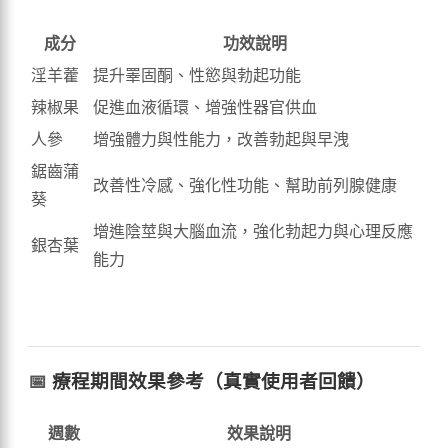
成分
功效說明
淫羊藿
提升睪固酮、性慾與勃起功能
辣椒果
促進血液循環、增強性器官供血
人參
增強體力與性能力，改善勃起與早洩
鋸齒蒲
改善性冷感、強化性功能、幫助前列腺健康
葵
增進陰莖與大腦血流，強化勃起力與心理反應
銀杏葉
能力
📅
療程期間效果參考（真實使用者回饋）
週數
效果說明