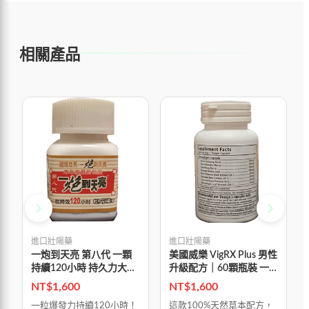
相關產品
進口壯陽藥
進口壯陽藥
一炮到天亮 第八代 一顆
美國威樂 VigRX Plus 男性
持續120小時 持久力大爆
升級配方｜60顆瓶裝 一
發！
療程平均增長3公分
NT$
1,600
NT$
1,600
一粒爆發力持續120小時！
這款100%天然草本配方，