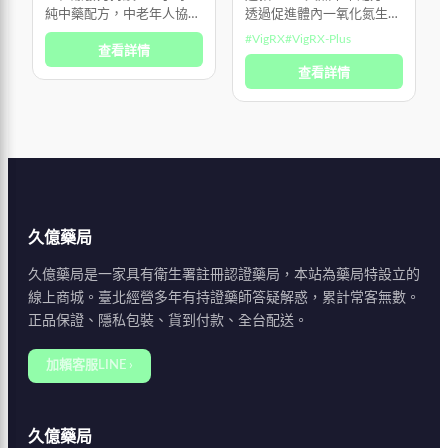
純中藥配方，中老年人協會
透過促進體內一氧化氮生
有
力推，前列腺保養效果佳，
成，幫助增加血液循環，讓
力 
#
VigRX
#
VigRX-Plus
查看詳情
連高血壓、心臟病族群也能
你感受更強烈、更持久的性
放心服用！就算小酌後使
體驗。現在就無風險體驗
查看詳情
用，依然穩定發揮。
VigRX Plus，享有100%滿
意保
久億藥局
久億藥局是一家具有衛生署註冊認證藥局，本站為藥局特設立的
線上商城。臺北經營多年有持證藥師答疑解惑，累計常客無數。
正品保證、隱私包裝、貨到付款、全台配送。
加賴客服LINE ›
久億藥局