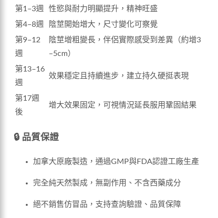
第1–3週
性慾與耐力明顯提升，精神旺盛
第4–8週
陰莖開始增大，尺寸變化可察覺
第9–12
陰莖增粗變長，伴侶實際感受到差異（約增3
週
–5cm）
第13–16
效果穩定且持續進步，建立持久硬挺表現
週
第17週
增大效果固定，可視情況延長服用鞏固結果
後
🔒 品質保證
加拿大原廠製造，通過GMP與FDA認證工廠生產
完全純天然製成，無副作用、不含西藥成分
絕不銷售仿冒品，支持查詢驗證、品質保障