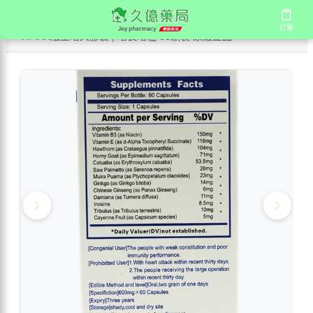
/
/
/
首頁
商店
進口壯陽藥
訂單
訂單
VIMAX陰莖增大膠囊 | 增長增粗 60顆裝 原廠正品