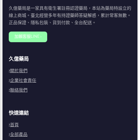
久億藥局是一家具有衛生署註冊認證藥局，本站為藥局特設立的
線上商城。臺北經營多年有持證藥師答疑解惑，累計常客無數。
正品保證、隱私包裝、貨到付款、全台配送。
加賴客服LINE ›
久億藥局
關於我們
企業社會責任
聯絡我們
快速連結
首頁
全部產品