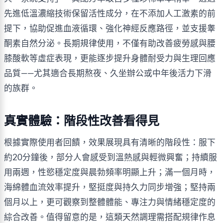
先進低溫濃縮技術保留活性成分，在不添加人工激素的前
提下，協助促進血液循環、強化神經反應路徑，並支援睾
酮素自然分泌。長期規律使用，不僅有助改善疲勞感與腰
膝酸軟等虛症表現，更能逐步提升身體耐受力與生理回應
品質——尤其適合長期熬夜、久坐辦公或中年後活力下滑
的族群。
真實體驗：階段性改善看得見
根據實際使用者回饋，效果展現具有清晰的階段性：服下
約20分鐘後，部分人會感受到溫熱感與輕微興奮；持續服
用兩週，性慾穩定度與晨勃頻率明顯上升；滿一個月時，
海綿體血流效率提升，堅挺度與持久力同步增強；堅持兩
個月以上，更可觀察到整體體能、專注力與情緒穩定度的
綜合改善。值得留意的是，這類天然調理需搭配規律作息