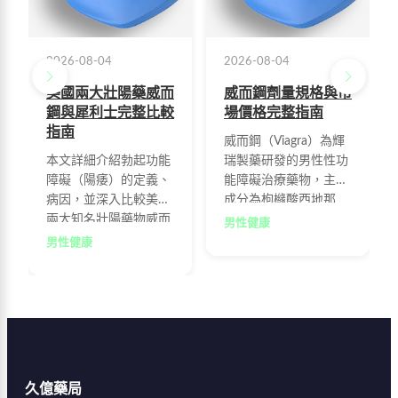
2026-08-04
2026-08-04
美國兩大壯陽藥威而
威而鋼劑量規格與市
鋼與犀利士完整比較
場價格完整指南
指南
威而鋼（Viagra）為輝
本文詳細介紹勃起功能
瑞製藥研發的男性性功
障礙（陽痿）的定義、
能障礙治療藥物，主要
病因，並深入比較美國
成分為枸櫞酸西地那
兩大知名壯陽藥物威而
非，每粒100mg。本文
男性健康
鋼與犀利士的功效、劑
整理官方授權通路、連
男性健康
量、價格及使用方法，
鎖藥妝、線上藥局及區
幫助男性選擇適合自己
域藥局的最新售價行
的治療方案。
情，並提供用藥建議、
劑量調整與注意事項，
協助您安全選購與使
用。
久億藥局