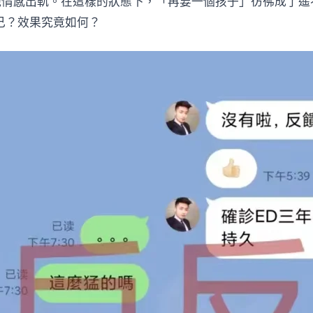
他情感出軌。在這樣的狀態下，「再要一個孩子」彷彿成了遙
己？效果究竟如何？