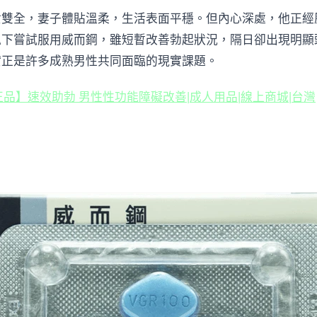
雙全，妻子體貼溫柔，生活表面平穩。但內心深處，他正經
私下嘗試服用威而鋼，雖短暫改善勃起狀況，隔日卻出現明顯
實正是許多成熟男性共同面臨的現實課題。
瑞原廠正品】速效助勃 男性性功能障礙改善|成人用品|線上商城|台灣