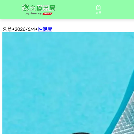
中年男性性功能困擾：威而鋼真的是解方
訂單
久意
•
2026/6/4
•
性健康