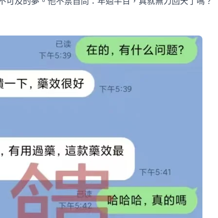
不可及的夢。他不禁自問：年過半百，真就無力回天了嗎？