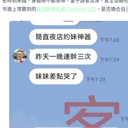
密時刻來臨，身體總不聽使喚。妻子誤會加深，甚至懷疑
市面上常聽到的
威而鋼學名藥 Cenforce-100
，是否適合自