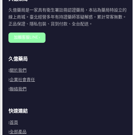
久億藥局是一家具有衛生署註冊認證藥局，本站為藥局特設立的
線上商城。臺北經營多年有持證藥師答疑解惑，累計常客無數。
正品保證、隱私包裝、貨到付款、全台配送。
加賴客服LINE ›
久億藥局
關於我們
企業社會責任
聯絡我們
快速連結
首頁
全部產品