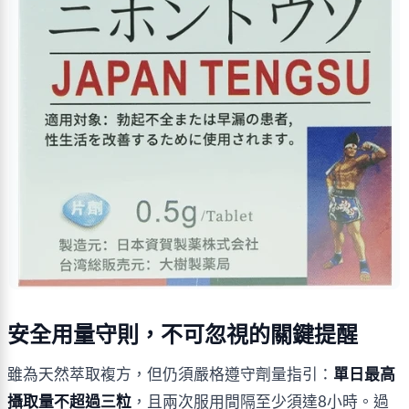
安全用量守則，不可忽視的關鍵提醒
雖為天然萃取複方，但仍須嚴格遵守劑量指引：
單日最高
攝取量不超過三粒
，且兩次服用間隔至少須達8小時。過