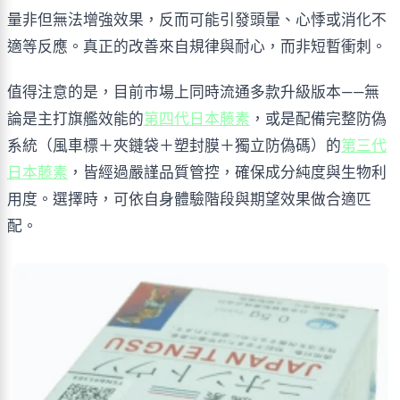
量非但無法增強效果，反而可能引發頭暈、心悸或消化不
適等反應。真正的改善來自規律與耐心，而非短暫衝刺。
值得注意的是，目前市場上同時流通多款升級版本——無
論是主打旗艦效能的
第四代日本藤素
，或是配備完整防偽
系統（風車標＋夾鏈袋＋塑封膜＋獨立防偽碼）的
第三代
日本藤素
，皆經過嚴謹品質管控，確保成分純度與生物利
用度。選擇時，可依自身體驗階段與期望效果做合適匹
配。