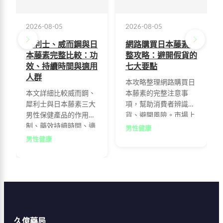
2026-08-05
2026-08-05
犀利士、威而鋼與日
網路購買日本藤素完
本藤素完整比較：功
整攻略：避開假貨的
效、持續時間與適用
七大要點
人群
本攻略整理網路購買日
本文詳細比較威而鋼、
本藤素的完整注意事
犀利士與日本藤素三大
項，幫助消費者辨識假
男性保健產品的作用機
貨、避開風險。市場上
制、藥效持續時間、適
充斥第三代、第四代等
男性健康
用人群及選購建議，幫
仿冒品，事實上僅有第
男性健康
助男性選擇最適合自己
二代金標版本為正品。
的產品。威而鋼與犀利
建議透過官方網站
士屬處方藥，日本藤素
tw91.vip 購買，確保入
則為保健食品，功效與
手原廠正貨。
安全性各有不同。
久億藥局