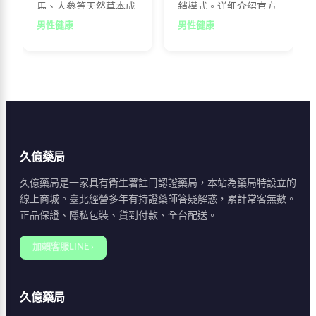
馬、人參等天然草本成
銷模式。详细介绍官方
分。本文深入解析藤素
網站特色、購物流程及
男性健康
男性健康
的四大功效：改善勃起
防偽查詢機制，幫助消
功能障礙、延長性生活
費者正確辨識官方授權
時間、提升性慾與自
通路，避免購買到仿冒
信，以及長期保養身
品，確保自身健康與消
體。詳細說明其作用原
費權益。
理與適用族群，幫助男
性消費者做出明智選
擇。
久億藥局
久億藥局是一家具有衛生署註冊認證藥局，本站為藥局特設立的
線上商城。臺北經營多年有持證藥師答疑解惑，累計常客無數。
正品保證、隱私包裝、貨到付款、全台配送。
加賴客服LINE ›
久億藥局