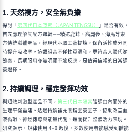
1. 天然複方，安全無負擔
探討「
第四代日本藤素（JAPAN TENGSU）
」是否有效，
首先應理解其配方邏輯——精選鹿茸、高麗參、海馬等東
方傳統滋補聖品，經現代萃取工藝提煉，保留活性成分同
時提升吸收率。這類組合不僅性質溫和，更符合人體代謝
節奏，長期服用亦無明顯不適反應，是值得信賴的日常調
養選擇。
2. 持續調理，穩定發揮功效
與短效刺激型產品不同，
第三代日本藤素
強調由內而外的
生理平衡重建。透過持續補充關鍵營養因子，協助改善血
液循環、神經傳導與能量代謝，進而提升整體活力表現。
研究顯示，規律使用 4–8 週後，多數使用者能感受到體能